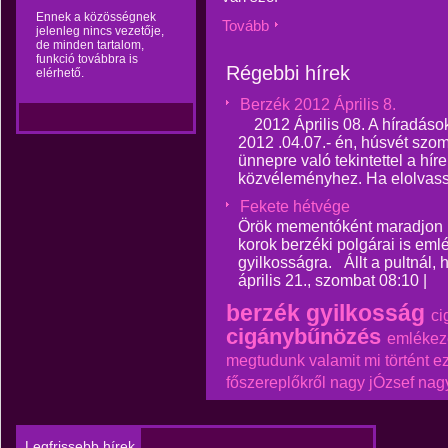
Ennek a közösségnek
Tovább
jelenleg nincs vezetője,
de minden tartalom,
funkció továbbra is
Régebbi hírek
elérhető.
Berzék 2012 Április 8.
2012 Április 08. A híradáso
2012 .04.07.- én, húsvét szom
ünnepre való tekintettel a híre
közvéleményhez. Ha elolvassá
Fekete hétvége
Örök mementóként maradjon 
korok berzéki polgárai is eml
gyilkosságra. Állt a pultnál,
április 21., szombat 08:10 | 
berzék gyilkosság
ci
cigánybűnözés
emlékez
megtudunk valamit
mi történt e
főszereplőkről
nagy jÓzsef
nag
Legfrissebb hírek