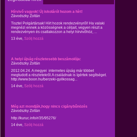
Hírvivő vagyok! Új iskoláról hozom a hírt!
Závodszky Zoltán
Tisztel Polgártársak! Hírt hozok rendezvényről! Ha valaki
megnézi ennek a közösségnek a céljait, vegyen részt a
rendezvényen és csatlakozzon a helyi hírvivőhöz, ...
13 éve,
Szólj hozzá
A helyi újság részletesebb beszámolója:
Závodszky Zoltán
2012.04.24. A megyei internetes újság már többet
megtudott a részletekről.A családnak is ígértek segítséget.
http://www.boon.hu/berzeki-gyilkossag...
14 éve,
Szólj hozzá
Még azt mondják,hogy nincs cigánybűnözés
Závodszky Zoltán
http://kuruc.info/r/35/95276/
14 éve,
Szólj hozzá