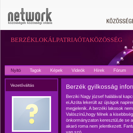
BERZÉKLOKÁLPATRIAÓTAKÖZÖSSÉG
Nyitó
Tagok
Képek
Videók
Hírek
Fórum
Vezetőváltás
Berzék gyilkosság info
Berziki Nagy józsef halálával kapcs
ei.Azóta lekerült az újságok napire
megjelenik. A berzéki lakosok nem
Valószínű,hogy félnek a kisebbségt
önkormányzaton keresztül,de se a
akaró roma nem jelentkezett. Fant
van szó.